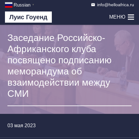
info@helloafrica.ru
Russian
email
▼
Луис Гоуенд
МЕНЮ
Заседание Российско-
Африканского клуба
посвящено подписанию
меморандума об
взаимодействии между
СМИ
03 мая 2023