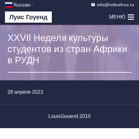
info@helloafrica.ru
Russian
email
▼
Луис Гоуенд
МЕНЮ
XXVII Неделя культуры
студентов из стран Африки
в РУДН
28 апреля 2023
LouisGouend 2010