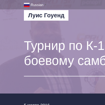
Russian
▼
Луис Гоуенд
Турнир по К-
боевому сам