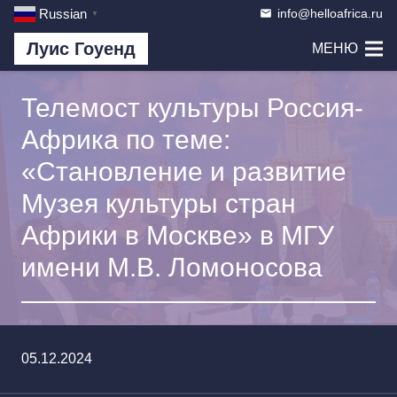
info@helloafrica.ru
Russian
email
▼
Луис Гоуенд
МЕНЮ
Телемост культуры Россия-
Африка по теме:
«Становление и развитие
Музея культуры стран
Африки в Москве» в МГУ
имени М.В. Ломоносова
05.12.2024