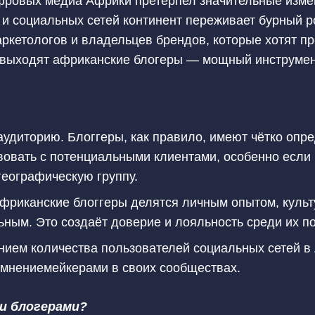
фровых медиа Африки претерпел значительные изме
и социальных сетей континент переживает бурный р
ркетологов и владельцев брендов, которые хотят пр
у выходят африканские блогеры — мощный инструмен
аудиторию. Блоггеры, как правило, имеют чётко опр
вать с потенциальными клиентами, особенно если 
еографическую группу.
фриканские блоггеры делятся личным опытом, культ
ьным. Это создаёт доверие и лояльность среди их п
нием количества пользователей социальных сетей в
 мнениемейкерами в своих сообществах.
и блогерами?