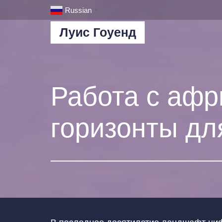
Russian
▼
Луис Гоуенд
Работа с афр
горизонты дл