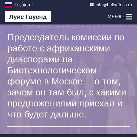
info@helloafrica.ru
Russian
email
▼
Луис Гоуенд
МЕНЮ
Председатель комиссии по
работе с африканскими
диаспорами на
Биотехнологическом
форуме в Москве— о том,
зачем он там был, с какими
предложениями приехал и
что будет дальше.