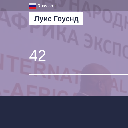
Russian
▼
Луис Гоуенд
42