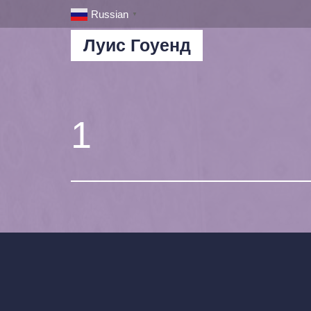
Russian
▼
Луис Гоуенд
1