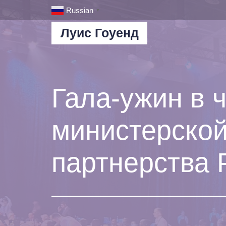
Russian
▼
Луис Гоуенд
Гала-ужин в 
министерско
партнерства 