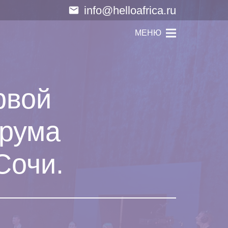
info@helloafrica.ru
email
МЕНЮ
рвой
орума
Сочи.