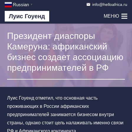
info@helloafrica.ru
Russian
email
▼
Луис Гоуенд
МЕНЮ
Президент диаспоры
Камеруна: африканский
бизнес создает ассоциацию
предпринимателей в РФ
Луис Гоуенд отметил, что основная часть
проживающих в России африканских
предпринимателей занимается бизнесом внутри
страны, однако стоит цель налаживать именно связи
РФ и Африканского континента