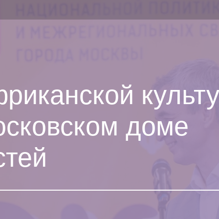
риканской культ
осковском доме
стей