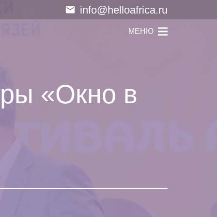
info@helloafrica.ru
email
МЕНЮ
уры «Окно в