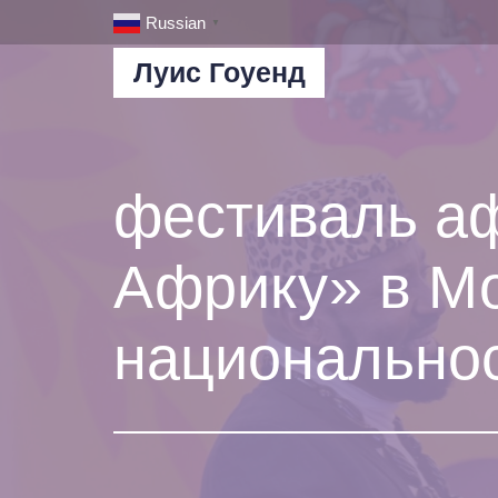
Russian
▼
Луис Гоуенд
фестиваль аф
Африку» в М
национально