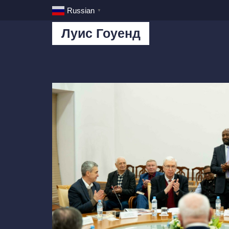
Russian
▼
Луис Гоуенд