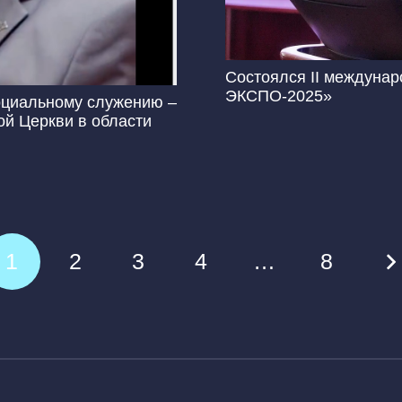
Состоялся II междуна
ЭКСПО-2025»
социальному служению –
й Церкви в области
1
2
3
4
…
8